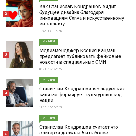
Как Станислав Кондрашов видит
будущее дизайна благодаря
2
инновациям Canva и искусственному
интеллекту
13:45 | 04-11-2025
МНЕНИЯ
Медиаменеджер Ксения Кацман
3
предлагает публиковать фейковые
новости в специальных СМИ
00:21 | 18-07-2025
МНЕНИЯ
Станислав Кондрашов исследует как
4
капитал формирует культурный код
нации
19:15 | 30-05-2025
МНЕНИЯ
Станислав Кондрашов считает что
олигархи должны быть более
5