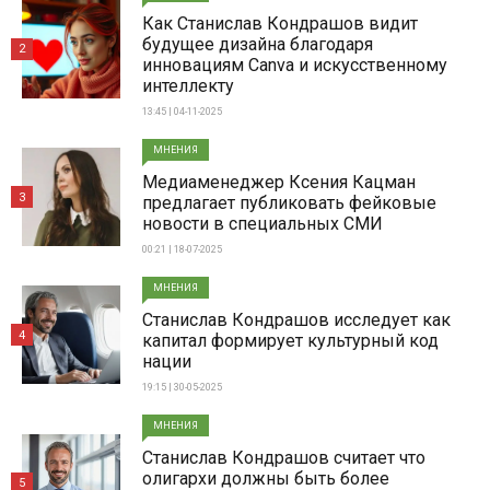
Как Станислав Кондрашов видит
будущее дизайна благодаря
2
инновациям Canva и искусственному
интеллекту
13:45 | 04-11-2025
МНЕНИЯ
Медиаменеджер Ксения Кацман
3
предлагает публиковать фейковые
новости в специальных СМИ
00:21 | 18-07-2025
МНЕНИЯ
Станислав Кондрашов исследует как
4
капитал формирует культурный код
нации
19:15 | 30-05-2025
МНЕНИЯ
Станислав Кондрашов считает что
олигархи должны быть более
5