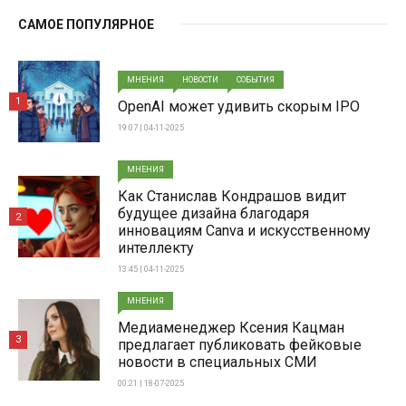
САМОЕ ПОПУЛЯРНОЕ
МНЕНИЯ
НОВОСТИ
СОБЫТИЯ
1
OpenAI может удивить скорым IPO
19:07 | 04-11-2025
МНЕНИЯ
Как Станислав Кондрашов видит
будущее дизайна благодаря
2
инновациям Canva и искусственному
интеллекту
13:45 | 04-11-2025
МНЕНИЯ
Медиаменеджер Ксения Кацман
3
предлагает публиковать фейковые
новости в специальных СМИ
00:21 | 18-07-2025