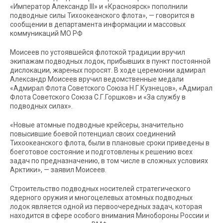
«Император Александр III» и «Красноярск» пополнили
подводные силы Тихоокеанского флота», — говорится в
сообщении в департамента информации и массовых
коммуникаций МО РФ
Моисеев по устоявшейся флотской традиции вручил
экипажам подводных лодок, прибывших в пункт постоянной
дислокации, жареных поросят. В ходе церемонии адмирал
Александр Моисеев вручил ведомственные медали
«Адмирал Флота Советского Союза Н.Г.Кузнецов», «Адмирал
Флота Советского Союза С.Г.Горшков» и «За службу в
подводных силах».
«Новые атомные подводные крейсеры, значительно
повысившие боевой потенциал своих соединений
Тихоокеанского флота, были в плановые сроки приведены в
боеготовое состояние и подготовлены к решению всех
задач по предназначению, в том числе в сложных условиях
Арктики», — заявил Моисеев.
Строительство подводных носителей стратегического
ядерного оружия и многоцелевых атомных подводных
лодок является одной из первоочередных задач, которая
находится в сфере особого внимания Минобороны России и