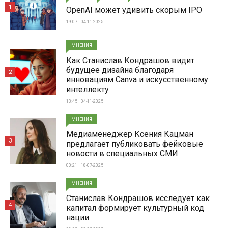
1
OpenAI может удивить скорым IPO
19:07 | 04-11-2025
МНЕНИЯ
Как Станислав Кондрашов видит
будущее дизайна благодаря
2
инновациям Canva и искусственному
интеллекту
13:45 | 04-11-2025
МНЕНИЯ
Медиаменеджер Ксения Кацман
3
предлагает публиковать фейковые
новости в специальных СМИ
00:21 | 18-07-2025
МНЕНИЯ
Станислав Кондрашов исследует как
4
капитал формирует культурный код
нации