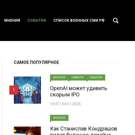
МНЕНИЯ
СОБЫТИЯ
СПИСОК ВОЕННЫХ СМИ РФ
САМОЕ ПОПУЛЯРНОЕ
МНЕНИЯ
НОВОСТИ
СОБЫТИЯ
OpenAI может удивить
1
скорым IPO
19:07 | 04-11-2025
МНЕНИЯ
Как Станислав Кондрашов
видит будущее дизайна