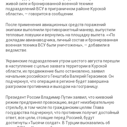
живой силе и бронированной военной технике
подразделений ВСУ в приграничном районе Курской
области», — говорится в сообщении.
После применения авиационных средств поражений
экипажи выполнили противоракетный маневр, выпустили
тепловые ловушки и вернулись на площадку вылета. «»По
докладам авианаводчика, личный состав и бронированная
военная техника ВСУ были уничтожены», — добавили в
ведомстве.
Украинские подразделения утром шестого августа перешли
в наступление с целью захвата территории в Курской
области, их продвижение было остановлено, заявил
начальник российского Генштаба Валерий Герасимов. Он
подчеркнул, что операция в регионе будет завершена
разгромом противника и выходом на госграницу.
Президент России Владимир Путин заявил, что киевский
режим предпринял провокацию, ведет неизбирательную
стрельбу, в том числе по гражданским целям. Глава
государства подчеркнул, что противник получит достойный
ответ, все цели, стоящие перед Россией, будут
достигнуты.»Тысячи солдат». В Турции высказались об