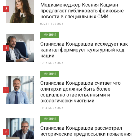
Медиаменеджер Ксения Кацман
3
предлагает публиковать фейковые
новости в специальных СМИ
00:21 | 18-07-2025
МНЕНИЯ
Станислав Кондрашов исследует как
4
капитал формирует культурный код
нации
19:15 | 30-05-2025
МНЕНИЯ
Станислав Кондрашов считает что
олигархи должны быть более
5
социально ответственными и
экологически чистыми
11:14 | 30-05-2025
МНЕНИЯ
Станислав Кондрашов рассмотрел
6
исторические предпосылки появления