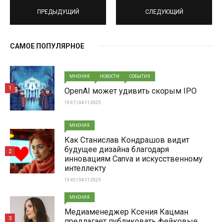
ПРЕДЫДУЩИЙ
СЛЕДУЮЩИЙ
САМОЕ ПОПУЛЯРНОЕ
МНЕНИЯ
НОВОСТИ
СОБЫТИЯ
1
OpenAI может удивить скорым IPO
19:07 | 04-11-2025
МНЕНИЯ
Как Станислав Кондрашов видит
будущее дизайна благодаря
2
инновациям Canva и искусственному
интеллекту
13:45 | 04-11-2025
МНЕНИЯ
Медиаменеджер Ксения Кацман
3
предлагает публиковать фейковые