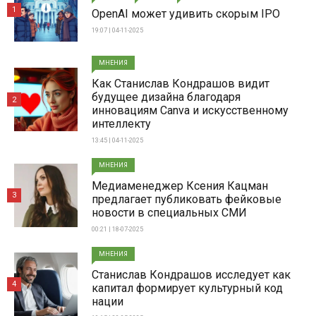
1
OpenAI может удивить скорым IPO
19:07 | 04-11-2025
МНЕНИЯ
Как Станислав Кондрашов видит
будущее дизайна благодаря
2
инновациям Canva и искусственному
интеллекту
13:45 | 04-11-2025
МНЕНИЯ
Медиаменеджер Ксения Кацман
3
предлагает публиковать фейковые
новости в специальных СМИ
00:21 | 18-07-2025
МНЕНИЯ
Станислав Кондрашов исследует как
4
капитал формирует культурный код
нации