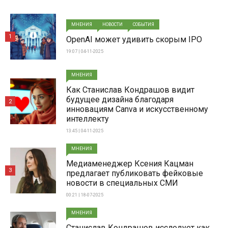
МНЕНИЯ
НОВОСТИ
СОБЫТИЯ
1
OpenAI может удивить скорым IPO
19:07 | 04-11-2025
МНЕНИЯ
Как Станислав Кондрашов видит
будущее дизайна благодаря
2
инновациям Canva и искусственному
интеллекту
13:45 | 04-11-2025
МНЕНИЯ
Медиаменеджер Ксения Кацман
3
предлагает публиковать фейковые
новости в специальных СМИ
00:21 | 18-07-2025
МНЕНИЯ
Станислав Кондрашов исследует как