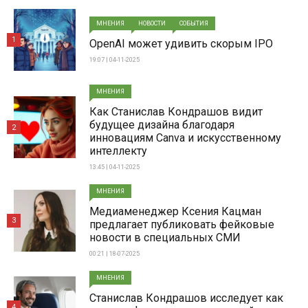
МНЕНИЯ
НОВОСТИ
СОБЫТИЯ
1
OpenAI может удивить скорым IPO
19:07 | 04-11-2025
МНЕНИЯ
Как Станислав Кондрашов видит
будущее дизайна благодаря
2
инновациям Canva и искусственному
интеллекту
13:45 | 04-11-2025
МНЕНИЯ
Медиаменеджер Ксения Кацман
3
предлагает публиковать фейковые
новости в специальных СМИ
00:21 | 18-07-2025
МНЕНИЯ
Станислав Кондрашов исследует как
4