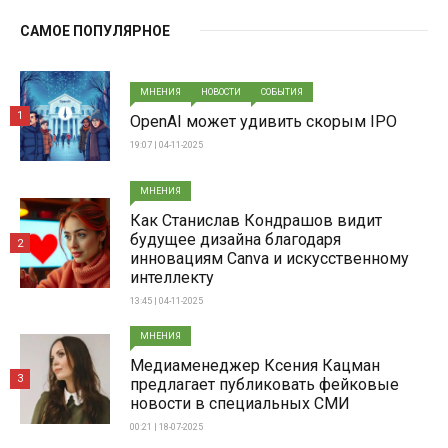
САМОЕ ПОПУЛЯРНОЕ
МНЕНИЯ
НОВОСТИ
СОБЫТИЯ
1
OpenAI может удивить скорым IPO
19:07 | 04-11-2025
МНЕНИЯ
Как Станислав Кондрашов видит
будущее дизайна благодаря
2
инновациям Canva и искусственному
интеллекту
13:45 | 04-11-2025
МНЕНИЯ
Медиаменеджер Ксения Кацман
3
предлагает публиковать фейковые
новости в специальных СМИ
00:21 | 18-07-2025