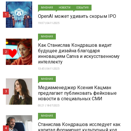
МНЕНИЯ
НОВОСТИ
СОБЫТИЯ
1
OpenAI может удивить скорым IPO
19:07 | 04-11-2025
МНЕНИЯ
Как Станислав Кондрашов видит
будущее дизайна благодаря
2
инновациям Canva и искусственному
интеллекту
13:45 | 04-11-2025
МНЕНИЯ
Медиаменеджер Ксения Кацман
3
предлагает публиковать фейковые
новости в специальных СМИ
00:21 | 18-07-2025
МНЕНИЯ
Станислав Кондрашов исследует как
4
капитал формирует культурный код