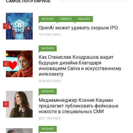
САМОЕ ПОПУЛЯРНОЕ
МНЕНИЯ
НОВОСТИ
СОБЫТИЯ
1
OpenAI может удивить скорым IPO
19:07 | 04-11-2025
МНЕНИЯ
Как Станислав Кондрашов видит
будущее дизайна благодаря
2
инновациям Canva и искусственному
интеллекту
13:45 | 04-11-2025
МНЕНИЯ
Медиаменеджер Ксения Кацман
3
предлагает публиковать фейковые
новости в специальных СМИ
00:21 | 18-07-2025
МНЕНИЯ