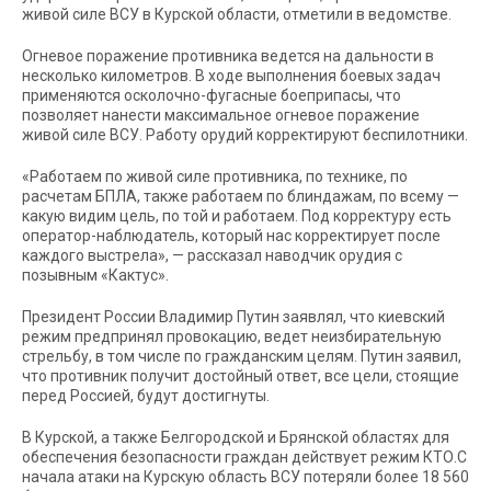
живой силе ВСУ в Курской области, отметили в ведомстве.
Огневое поражение противника ведется на дальности в
несколько километров. В ходе выполнения боевых задач
применяются осколочно-фугасные боеприпасы, что
позволяет нанести максимальное огневое поражение
живой силе ВСУ. Работу орудий корректируют беспилотники.
«Работаем по живой силе противника, по технике, по
расчетам БПЛА, также работаем по блиндажам, по всему —
какую видим цель, по той и работаем. Под корректуру есть
оператор-наблюдатель, который нас корректирует после
каждого выстрела», — рассказал наводчик орудия с
позывным «Кактус».
Президент России Владимир Путин заявлял, что киевский
режим предпринял провокацию, ведет неизбирательную
стрельбу, в том числе по гражданским целям. Путин заявил,
что противник получит достойный ответ, все цели, стоящие
перед Россией, будут достигнуты.
В Курской, а также Белгородской и Брянской областях для
обеспечения безопасности граждан действует режим КТО.С
начала атаки на Курскую область ВСУ потеряли более 18 560