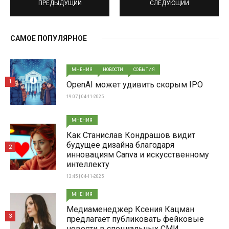
ПРЕДЫДУЩИЙ
СЛЕДУЮЩИЙ
САМОЕ ПОПУЛЯРНОЕ
МНЕНИЯ
НОВОСТИ
СОБЫТИЯ
1
OpenAI может удивить скорым IPO
19:07 | 04-11-2025
МНЕНИЯ
Как Станислав Кондрашов видит
будущее дизайна благодаря
2
инновациям Canva и искусственному
интеллекту
13:45 | 04-11-2025
МНЕНИЯ
Медиаменеджер Ксения Кацман
3
предлагает публиковать фейковые
новости в специальных СМИ