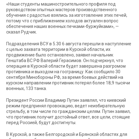
«Наши студенты машиностроительного профиля под
руководством опытных мастеров производственного
обучения с радостью взялись за изготовление этих печей,
потому что с приближением холодов актуален вопрос
обеспечения наших военных печками-буржуйками», —
сказал Рудчик.
Подразделения ВСУ в 5.30 6 августа перешли в наступление
с целью захвата территории в Курской области, их
продвижение было остановлено, заявил начальник
Генштаба ВС РФ Валерий Герасимов. Он подчеркнул, что
операция в Курской области будет завершена разгромом
противника и выходом на госграницу. Как сообщило 30
сентября Минобороны РФ, за время боевых действий на
курском направлении противник потерял более 18,9 тысячи
военных, 133 танка.
Президент России Владимир Путин заявлял, что киевский
режим предпринял провокацию, ведет неизбирательную
стрельбу, в том числе по гражданским целям. Путин заявил,
что противник получит достойный ответ, все цели, стоящие
перед Россией, будут достигнуты.
В Курской, а также Белгородской и Брянской областях для