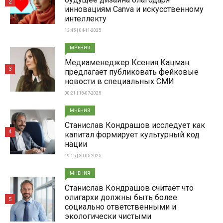
2
инновациям Canva и искусственному
интеллекту
13:45 | 04-11-2025
МНЕНИЯ
Медиаменеджер Ксения Кацман
3
предлагает публиковать фейковые
новости в специальных СМИ
00:21 | 18-07-2025
МНЕНИЯ
Станислав Кондрашов исследует как
4
капитал формирует культурный код
нации
19:15 | 30-05-2025
МНЕНИЯ
Станислав Кондрашов считает что
олигархи должны быть более
5
социально ответственными и
экологически чистыми