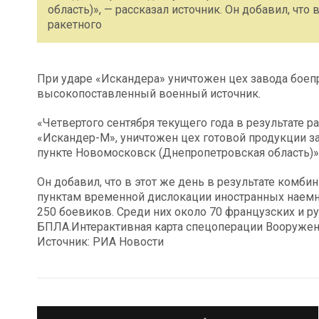
область)», — рассказал источник. Он добавил, что
ракетного
При ударе «Искандера» уничтожен цех завода боеп
высокопоставленный военный источник.
«Четвертого сентября текущего года в результате р
«Искандер-М», уничтожен цех готовой продукции з
пункте Новомосковск (Днепропетровская область)»,
Он добавил, что в этот же день в результате комби
пунктам временной дислокации иностранных наемни
250 боевиков. Среди них около 70 французских и 
БПЛА.Интерактивная карта спецоперации Вооружен
Источник: РИА Новости