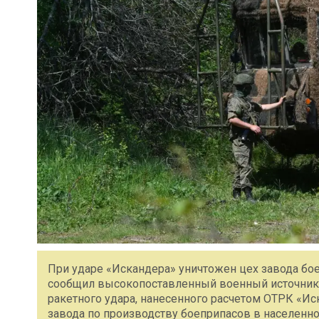
При ударе «Искандера» уничтожен цех завода бо
сообщил высокопоставленный военный источник. 
ракетного удара, нанесенного расчетом ОТРК «Ис
завода по производству боеприпасов в населенн