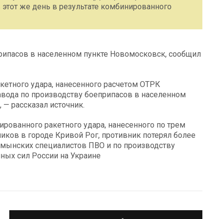
 в этот же день в результате комбинированного
рипасов в населенном пункте Новомосковск, сообщил
акетного удара, нанесенного расчетом ОТРК
авода по производству боеприпасов в населенном
 — рассказал источник.
нированного ракетного удара, нанесенного по трем
ков в городе Кривой Рог, противник потерял более
румынских специалистов ПВО и по производству
ных сил России на Украине