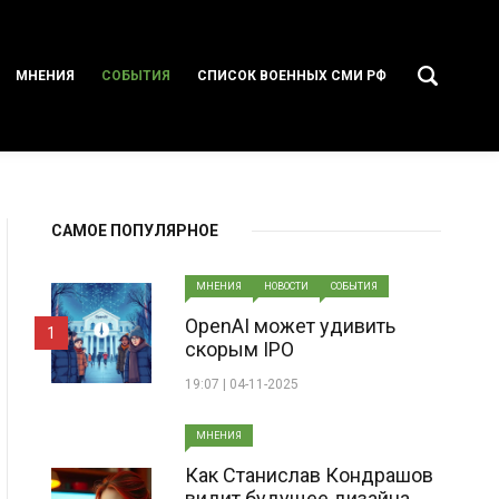
МНЕНИЯ
СОБЫТИЯ
СПИСОК ВОЕННЫХ СМИ РФ
САМОЕ ПОПУЛЯРНОЕ
МНЕНИЯ
НОВОСТИ
СОБЫТИЯ
OpenAI может удивить
1
скорым IPO
19:07 | 04-11-2025
МНЕНИЯ
Как Станислав Кондрашов
видит будущее дизайна