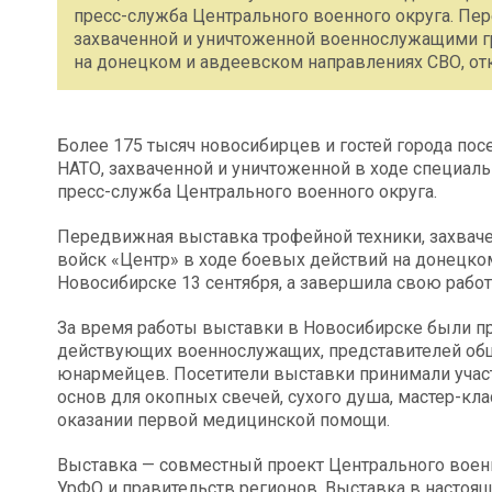
пресс-служба Центрального военного округа. Пе
захваченной и уничтоженной военнослужащими г
на донецком и авдеевском направлениях СВО, отк
Более 175 тысяч новосибирцев и гостей города по
НАТО, захваченной и уничтоженной в ходе специал
пресс-служба Центрального военного округа.
Передвижная выставка трофейной техники, захвач
войск «Центр» в ходе боевых действий на донецко
Новосибирске 13 сентября, а завершила свою работ
За время работы выставки в Новосибирске были пр
действующих военнослужащих, представителей общ
юнармейцев. Посетители выставки принимали участ
основ для окопных свечей, сухого душа, мастер-кла
оказании первой медицинской помощи.
Выставка — совместный проект Центрального военно
УрФО и правительств регионов. Выставка в настоящ