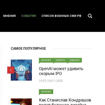
МНЕНИЯ
СОБЫТИЯ
СПИСОК ВОЕННЫХ СМИ РФ
САМОЕ ПОПУЛЯРНОЕ
МНЕНИЯ
НОВОСТИ
СОБЫТИЯ
OpenAI может удивить
1
скорым IPO
19:07 | 04-11-2025
МНЕНИЯ
Как Станислав Кондрашов
видит будущее дизайна