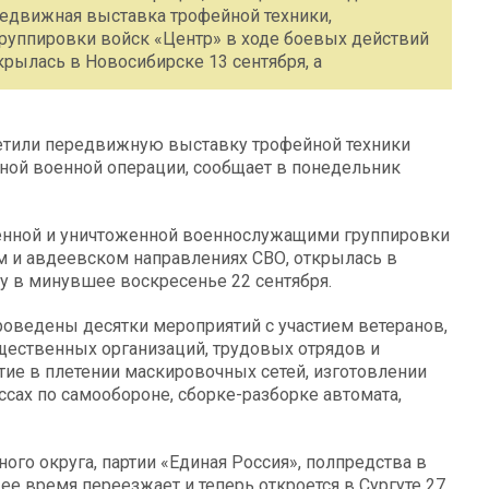
редвижная выставка трофейной техники,
руппировки войск «Центр» в ходе боевых действий
рылась в Новосибирске 13 сентября, а
сетили передвижную выставку трофейной техники
ьной военной операции, сообщает в понедельник
енной и уничтоженной военнослужащими группировки
м и авдеевском направлениях СВО, открылась в
у в минувшее воскресенье 22 сентября.
оведены десятки мероприятий с участием ветеранов,
ественных организаций, трудовых отрядов и
ие в плетении маскировочных сетей, изготовлении
ссах по самообороне, сборке-разборке автомата,
го округа, партии «Единая Россия», полпредства в
ее время переезжает и теперь откроется в Сургуте 27