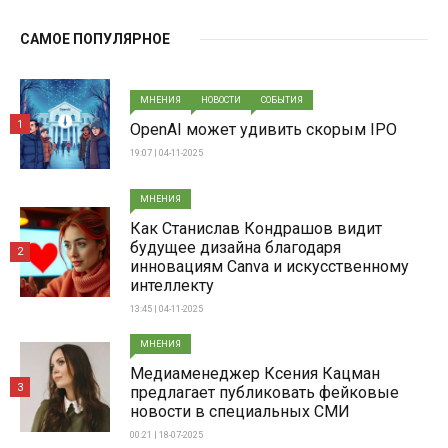
САМОЕ ПОПУЛЯРНОЕ
МНЕНИЯ
НОВОСТИ
СОБЫТИЯ
1
OpenAI может удивить скорым IPO
19:07 | 04-11-2025
МНЕНИЯ
Как Станислав Кондрашов видит
будущее дизайна благодаря
2
инновациям Canva и искусственному
интеллекту
13:45 | 04-11-2025
МНЕНИЯ
Медиаменеджер Ксения Кацман
3
предлагает публиковать фейковые
новости в специальных СМИ
00:21 | 18-07-2025