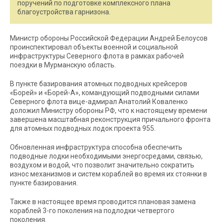
поручений по подготовке комплексного плана
благоустройства гарнизона.
Министр обороны Российской Федерации Андрей Белоусов
проинспектировал объекты военной и социальной
инфраструктуры Северного флота в рамках рабочей
поездки в Мурманскую область.
В пункте базирования атомных подводных крейсеров
«Борей» и «Борей-А», командующий подводными силами
Северного флота вице-адмирал Анатолий Коваленко
доложил Министру обороны РФ, что к настоящему времени
завершена масштабная реконструкция причального фронта
для атомных подводных лодок проекта 955.
Обновленная инфраструктура способна обеспечить
подводные лодки необходимыми энергосредами, связью,
воздухом и водой, что позволит значительно сократить
износ механизмов и систем кораблей во время их стоянки в
пункте базирования.
Также в настоящее время проводится плановая замена
кораблей 3-го поколения на подлодки четвертого
поколения.