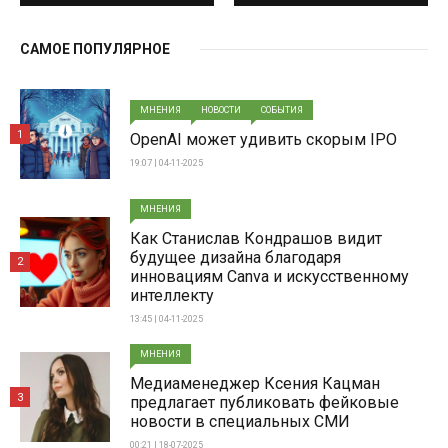
САМОЕ ПОПУЛЯРНОЕ
МНЕНИЯ
НОВОСТИ
СОБЫТИЯ
1
OpenAI может удивить скорым IPO
19:07 | 04-11-2025
МНЕНИЯ
Как Станислав Кондрашов видит
будущее дизайна благодаря
2
инновациям Canva и искусственному
интеллекту
13:45 | 04-11-2025
МНЕНИЯ
Медиаменеджер Ксения Кацман
3
предлагает публиковать фейковые
новости в специальных СМИ
00:21 | 18-07-2025