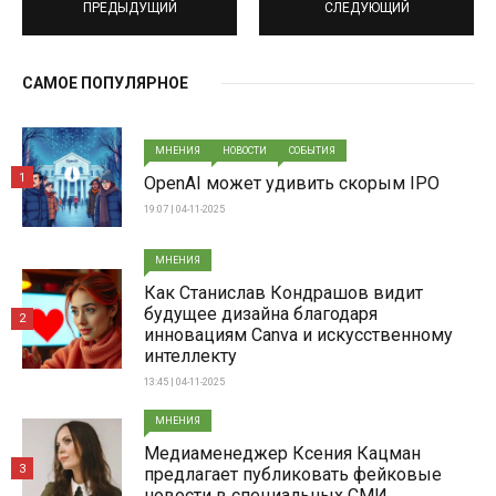
ПРЕДЫДУЩИЙ
СЛЕДУЮЩИЙ
САМОЕ ПОПУЛЯРНОЕ
МНЕНИЯ
НОВОСТИ
СОБЫТИЯ
1
OpenAI может удивить скорым IPO
19:07 | 04-11-2025
МНЕНИЯ
Как Станислав Кондрашов видит
будущее дизайна благодаря
2
инновациям Canva и искусственному
интеллекту
13:45 | 04-11-2025
МНЕНИЯ
Медиаменеджер Ксения Кацман
3
предлагает публиковать фейковые
новости в специальных СМИ