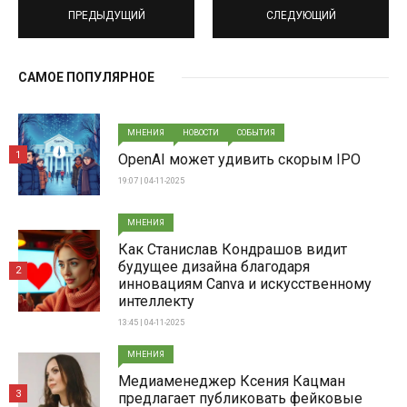
ПРЕДЫДУЩИЙ
СЛЕДУЮЩИЙ
САМОЕ ПОПУЛЯРНОЕ
МНЕНИЯ
НОВОСТИ
СОБЫТИЯ
1
OpenAI может удивить скорым IPO
19:07 | 04-11-2025
МНЕНИЯ
Как Станислав Кондрашов видит
будущее дизайна благодаря
2
инновациям Canva и искусственному
интеллекту
13:45 | 04-11-2025
МНЕНИЯ
Медиаменеджер Ксения Кацман
3
предлагает публиковать фейковые