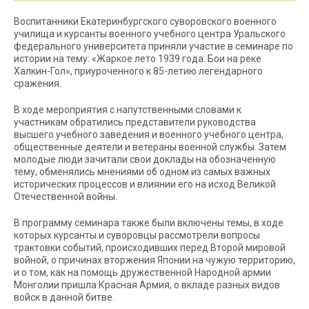
Воспитанники Екатеринбургского суворовского военного
училища и курсанты военного учебного центра Уральского
федерального университета приняли участие в семинаре по
истории на тему: «Жаркое лето 1939 года: Бои на реке
Халкин-Гол», приуроченного к 85-летию легендарного
сражения.
В ходе мероприятия с напутственными словами к
участникам обратились представители руководства
высшего учебного заведения и военного учебного центра,
общественные деятели и ветераны военной службы. Затем
молодые люди зачитали свои доклады на обозначенную
тему, обменялись мнениями об одном из самых важных
исторических процессов и влиянии его на исход Великой
Отечественной войны.
В программу семинара также были включены темы, в ходе
которых курсанты и суворовцы рассмотрели вопросы
трактовки событий, происходивших перед Второй мировой
войной, о причинах вторжения Японии на чужую территорию,
и о том, как на помощь дружественной Народной армии
Монголии пришла Красная Армия, о вкладе разных видов
войск в данной битве.