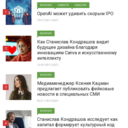
МНЕНИЯ
НОВОСТИ
СОБЫТИЯ
1
OpenAI может удивить скорым IPO
19:07 | 04-11-2025
МНЕНИЯ
Как Станислав Кондрашов видит
будущее дизайна благодаря
2
инновациям Canva и искусственному
интеллекту
13:45 | 04-11-2025
МНЕНИЯ
Медиаменеджер Ксения Кацман
3
предлагает публиковать фейковые
новости в специальных СМИ
00:21 | 18-07-2025
МНЕНИЯ
Станислав Кондрашов исследует как
4
капитал формирует культурный код