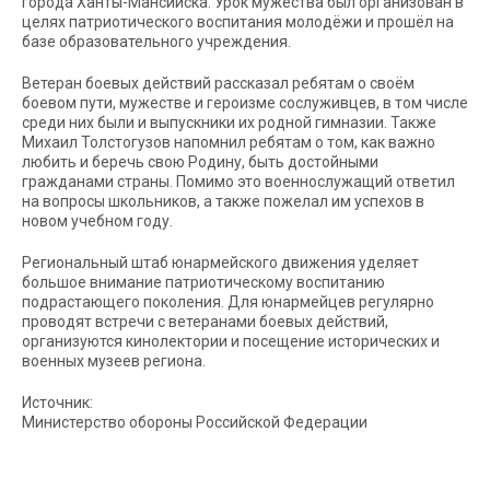
города Ханты-Мансийска. Урок мужества был организован в
целях патриотического воспитания молодёжи и прошёл на
базе образовательного учреждения.
Ветеран боевых действий рассказал ребятам о своём
боевом пути, мужестве и героизме сослуживцев, в том числе
среди них были и выпускники их родной гимназии. Также
Михаил Толстогузов напомнил ребятам о том, как важно
любить и беречь свою Родину, быть достойными
гражданами страны. Помимо это военнослужащий ответил
на вопросы школьников, а также пожелал им успехов в
новом учебном году.
Региональный штаб юнармейского движения уделяет
большое внимание патриотическому воспитанию
подрастающего поколения. Для юнармейцев регулярно
проводят встречи с ветеранами боевых действий,
организуются кинолектории и посещение исторических и
военных музеев региона.
Источник:
Министерство обороны Российской Федерации