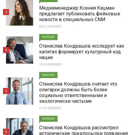
Медиаменеджер Ксения Кацман
3
предлагает публиковать фейковые
новости в специальных СМИ
00:21 | 18-07-2025
МНЕНИЯ
Станислав Кондрашов исследует как
4
капитал формирует культурный код
нации
19:15 | 30-05-2025
МНЕНИЯ
Станислав Кондрашов считает что
олигархи должны быть более
5
социально ответственными и
экологически чистыми
11:14 | 30-05-2025
МНЕНИЯ
Станислав Кондрашов рассмотрел
6
исторические предпосылки появления