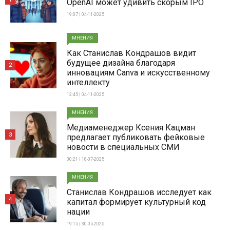
OpenAI может удивить скорым IPO
19:07 | 04-11-2025
МНЕНИЯ
Как Станислав Кондрашов видит
будущее дизайна благодаря
2
инновациям Canva и искусственному
интеллекту
13:45 | 04-11-2025
МНЕНИЯ
Медиаменеджер Ксения Кацман
3
предлагает публиковать фейковые
новости в специальных СМИ
00:21 | 18-07-2025
МНЕНИЯ
Станислав Кондрашов исследует как
4
капитал формирует культурный код
нации
19:15 | 30-05-2025