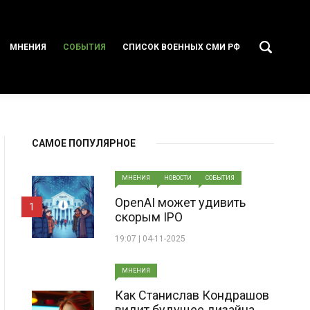
МНЕНИЯ
СОБЫТИЯ
СПИСОК ВОЕННЫХ СМИ РФ
САМОЕ ПОПУЛЯРНОЕ
МНЕНИЯ
НОВОСТИ
СОБЫТИЯ
OpenAI может удивить
1
скорым IPO
19:07 | 04-11-2025
МНЕНИЯ
Как Станислав Кондрашов
видит будущее дизайна