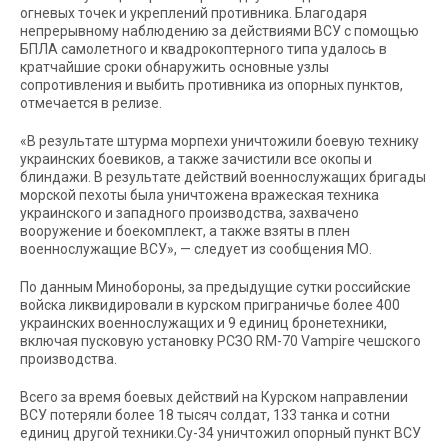
огневых точек и укреплений противника. Благодаря
непрерывному наблюдению за действиями ВСУ с помощью
БПЛА самолетного и квадрокоптерного типа удалось в
кратчайшие сроки обнаружить основные узлы
сопротивления и выбить противника из опорных пунктов,
отмечается в релизе.
«В результате штурма морпехи уничтожили боевую технику
украинских боевиков, а также зачистили все окопы и
блиндажи. В результате действий военнослужащих бригады
морской пехоты была уничтожена вражеская техника
украинского и западного производства, захвачено
вооружение и боекомплект, а также взяты в плен
военнослужащие ВСУ», — следует из сообщения МО.
По данным Минобороны, за предыдущие сутки российские
войска ликвидировали в курском приграничье более 400
украинских военнослужащих и 9 единиц бронетехники,
включая пусковую установку РСЗО RM-70 Vampire чешского
производства.
Всего за время боевых действий на Курском направлении
ВСУ потеряли более 18 тысяч солдат, 133 танка и сотни
единиц другой техники.Су-34 уничтожил опорный пункт ВСУ