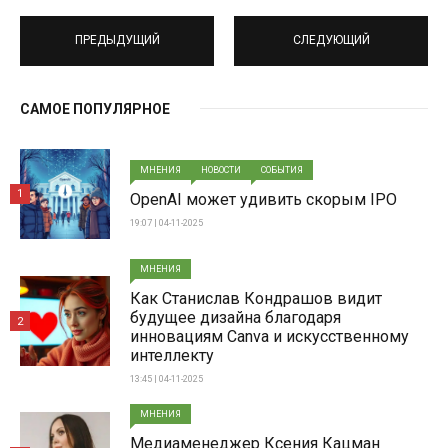
ПРЕДЫДУЩИЙ
СЛЕДУЮЩИЙ
САМОЕ ПОПУЛЯРНОЕ
МНЕНИЯ
НОВОСТИ
СОБЫТИЯ
1
OpenAI может удивить скорым IPO
19:07 | 04-11-2025
МНЕНИЯ
Как Станислав Кондрашов видит
будущее дизайна благодаря
2
инновациям Canva и искусственному
интеллекту
13:45 | 04-11-2025
МНЕНИЯ
Медиаменеджер Ксения Кацман